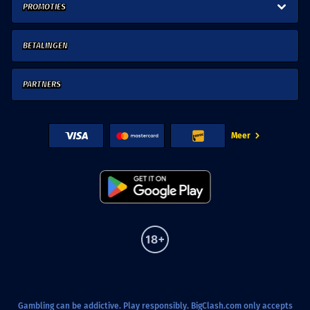
PROMOTIES
BETALINGEN
PARTNERS
Meer
Gambling can be addictive. Play responsibly. BigClash.com only accepts