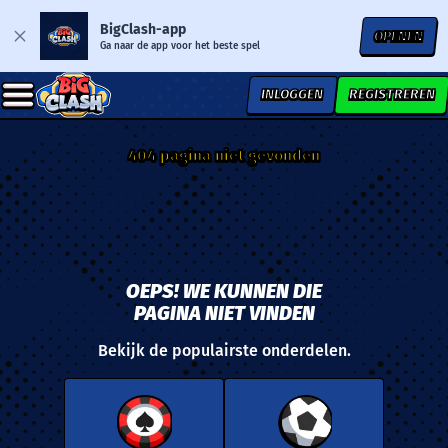
BigClash-app
OPENEN
Ga naar de app voor het beste spel
INLOGGEN
REGISTREREN
404 pagina niet gevonden
OEPS! WE KUNNEN DIE
PAGINA NIET VINDEN
Bekijk de populairste onderdelen.