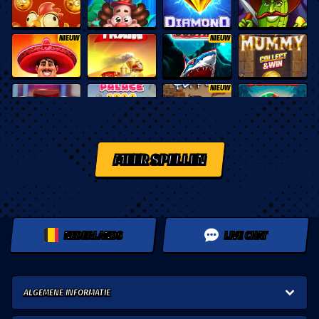
NIEUW
NIEUW
3 Mariachi: Hold & Win
Coin Train
Jaws of Justice
Double Cash Mummy
NIEUW
Penny Fruits Xtreme
Candy Palace 1000
Cred
Clover Strike
€ 72.122,14
NIEUW
100 Blazing Clover
Jack
Crystal Hot 40 Free Spins
100 Golden Coins
MEER SPELLEN
€ 72.122,14
NEDERLANDS
LIVE CHAT
ALGEMENE INFORMATIE