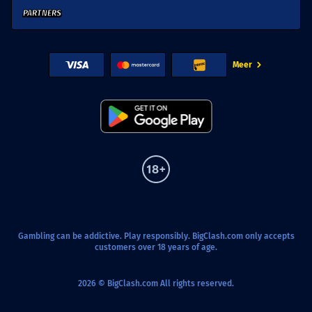
PARTNERS
Meer
Gambling can be addictive. Play responsibly. BigClash.com only accepts
customers over 18 years of age.
2026 © BigClash.com All rights reserved.