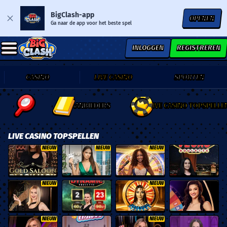
BigClash-app
OPENEN
Ga naar de app voor het beste spel
INLOGGEN
REGISTREREN
CASINO
LIVE CASINO
SPORTEN
AANBIEDERS
LIVE CASINO TOPSPELLE
LIVE CASINO TOPSPELLEN
NIEUW
NIEUW
NIEUW
Gold Saloon Blackjack
Monaco Blackjack 1
Gravity Wheel
Vegas Roulette 500x
NIEUW
NIEUW
Gold Saloon Roulette
Dynamic Roulette 120x
Land of Ra
Joker's Show
NIEUW
NIEUW
Gravity Roulette
Candy Wheel
Gravity Blackjack
Extra Crown Deluxe Live