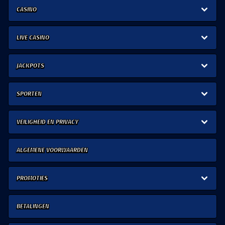
CASINO
LIVE CASINO
JACKPOTS
SPORTEN
VEILIGHEID EN PRIVACY
ALGEMENE VOORWAARDEN
PROMOTIES
BETALINGEN