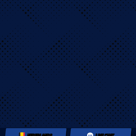
NEDERLANDS
LIVE CHAT