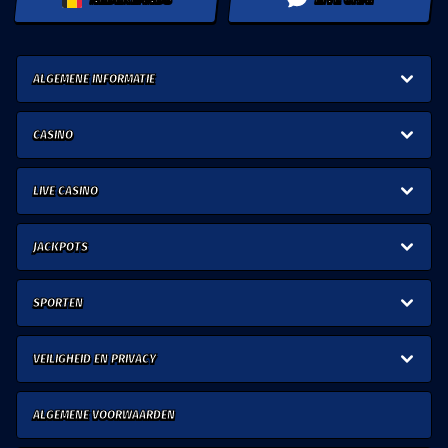
ALGEMENE INFORMATIE
CASINO
LIVE CASINO
JACKPOTS
SPORTEN
VEILIGHEID EN PRIVACY
ALGEMENE VOORWAARDEN