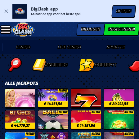
BigClash-app
OPENEN
Ga naar de app voor het beste spel
INLOGGEN
REGISTREREN
CASINO
LIVE CASINO
SPORTEN
AANBIEDERS
WONDERPOT
ALLE JACKPOTS
NIEUW
Lucky Lady's Charm Deluxe
Wish of a Lifetime: Hold & Win
Chip Runner
Purple Hot
€ 14.151,56
€ 80.222,55
NIEUW
NIEUW
NIEUW
Art of Gold - Golden Coins Link
9 Balls
Turbo Diamonds: Hold & Win
Clover Coins 4x4 Unlimited Fortune
€ 44.779,27
€ 14.151,56
NIEUW
NIEUW
NIEUW
Mad Hit Gold
Pixel Samurai
Coins Of Ra Power Hold & Win
25 Coins Grand Gold Edition