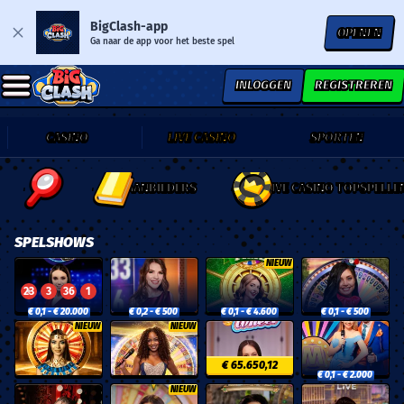
BigClash-app
OPENEN
Ga naar de app voor het beste spel
INLOGGEN
REGISTREREN
CASINO
LIVE CASINO
SPORTEN
AANBIEDERS
LIVE CASINO TOPSPELLE
SPELSHOWS
NIEUW
Mega Roulette
Mega Fire Blaze Roulette Live
Money Time
Adventures Beyond Wonderland Live
23
3
36
1
€ 0,1
 - € 20.000 
€ 0,2
 - € 500 
€ 0,1
 - € 4.600 
€ 0,1
 - € 500 
8
6
3
8
NIEUW
NIEUW
Land of Ra
Gravity Wheel
Candy Wheel
Mega Wheel
27
19
11
2
17
17
18
36
€ 65.650,12
€ 0,1
 - € 2.000 
12
20
32
10
NIEUW
Cabaret Roulette
Road To Eldorado
Treasure Island
Vegas Gobbler LIVE