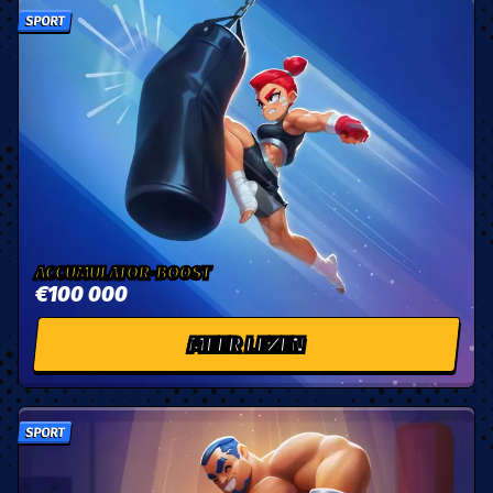
SPORT
ACCUMULATOR-BOOST
€100 000
MEER LEZEN
SPORT