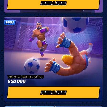
MEER LEZEN
SPORT
VROEGE UITBETALING
€50 000
MEER LEZEN