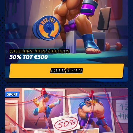
WEKELIJKSE HERLAADBONUS
50% TOT €500
MEER LEZEN
SPORT