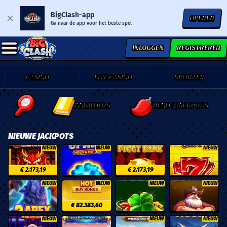
BigClash-app
OPENEN
Ga naar de app voor het beste spel
INLOGGEN
REGISTREREN
CASINO
LIVE CASINO
SPORTEN
AANBIEDERS
TRENDY JACKPOTS
NIEUWE JACKPOTS
NIEUW
NIEUW
NIEUW
8’s On Fire: Supercharged
Clover Spark - Hold & Hit 3x3
Break the Piggy Bank
Wild 27 Extreme
€ 2.173,19
€ 2.173,19
NIEUW
NIEUW
NIEUW
NIEUW
3 Apex Treasures
27 Eternal Hot Buy Bonus
Burning Power Bell Link Boost
3 Gold Seeker
€ 82.383,60
NIEUW
NIEUW
NIEUW
Spin Queen
Glory of Olympus (Zeus Hold and Conquer)
Thor Power: Whack & Win
Wolf's Moon 3