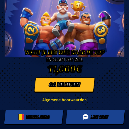
VECHT JE EEN WEG NAAR DE TOP
EN CLAIM TOT WEL
11,000€
GA VECHTEN
Algemene Voorwaarden
NEDERLANDS
LIVE CHAT