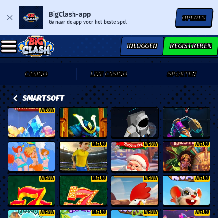
BigClash-app
OPENEN
Ga naar de app voor het beste spel
INLOGGEN
REGISTREREN
CASINO
LIVE CASINO
SPORTEN
SMARTSOFT
NIEUW
Gems Crown Charging Wilds
Samurai
JetX
Vampires
NIEUW
NIEUW
NIEUW
CricketX
Football X
Jingle Bell Bonanza
Wheel of Destiny
NIEUW
NIEUW
NIEUW
NIEUW
Multi Hot 5 Super Wilds
Multi Hot 5 Deluxe
Chicken Highway
Cheesy Road
NIEUW
NIEUW
NIEUW
NIEUW
Dice Jungle
Bottle Mania
Cheesy Road Classic
Gates of Merlyn