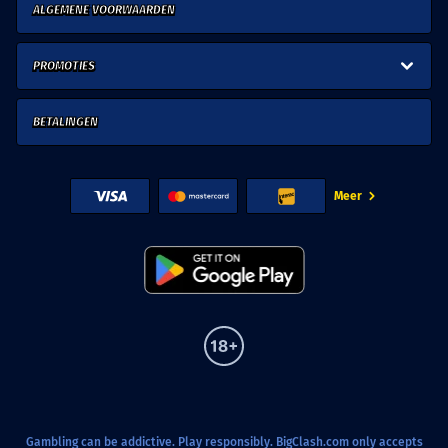
ALGEMENE VOORWAARDEN
PROMOTIES
BETALINGEN
Meer
Gambling can be addictive. Play responsibly. BigClash.com only accepts