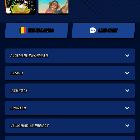
NEDERLANDS
LIVE CHAT
ALGEMENE INFORMATIE
CASINO
JACKPOTS
SPORTEN
VEILIGHEID EN PRIVACY