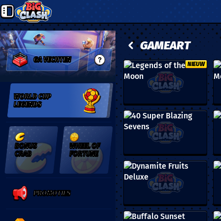
GAMEART
GA VECHTEN
NIEUW
Legends of the Wild Moon
Dr
WORLD CUP
LEGENDS
40 Super Blazing Sevens
Pi
BONUS
WHEEL OF
CRAB
FORTUNE
Dynamite Fruits Deluxe
An
PROMOTIES
Buffalo Sunset
Str