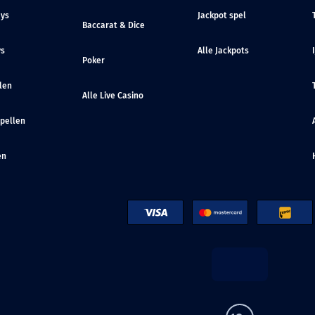
uys
Jackpot spel
Baccarat & Dice
s
Alle Jackpots
Poker
llen
Alle Live Casino
spellen
en