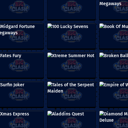
dgard Fortune Megaways
100 Lucky Sevens
Book Of Museum
tes Fury
Xtreme Summer Hot
Broken Ballerina
fin Joker
Tales of the Serpent Maiden
Empire of Wealth
as Express
Aladdins Quest
Diamond Magic De