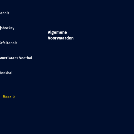
Tennis
Ijshockey
Algemene
Voorwaarden
Tafeltennis
Amerikaans Voetbal
Honkbal
Meer