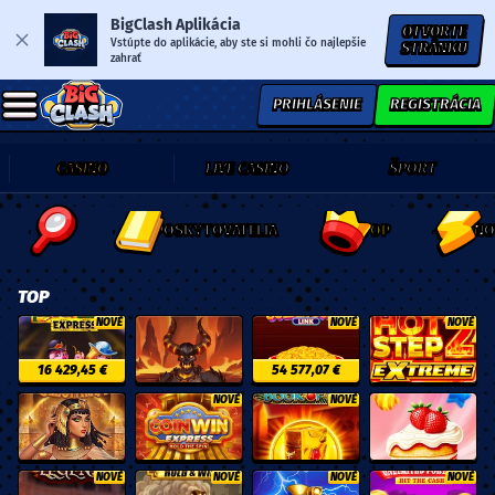
BigClash Aplikácia
OTVORTE
Vstúpte do aplikácie, aby ste si mohli čo najlepšie
STRÁNKU
zahrať
PRIHLÁSENIE
REGISTRÁCIA
CASINO
LIVE CASINO
ŠPORT
POSKYTOVATELIA
TOP
NO
TOP
NOVÉ
NOVÉ
NOVÉ
Crack The Piggy Bank Express
Born in Hell
40 Power Hot Triple Boost Golden Coins Link
Hot Step 2 Extreme
16 429,45 €
54 577,07 €
NOVÉ
NOVÉ
The Age of Cleopatra
Coin Win Express: Hold the Spin
Cash Connection Golden Book of Ra
Bonbon Pop
NOVÉ
NOVÉ
NOVÉ
NOVÉ
Imperia Legend
Imperial Express Hold & Win
Thunderline Express: Hold & Win
Joker Coins Unlimited Fortune