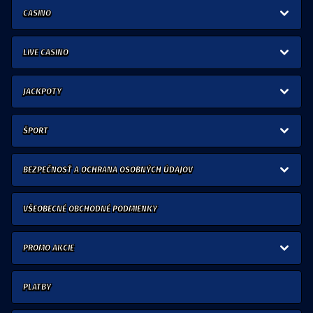
CASINO
LIVE CASINO
JACKPOTY
ŠPORT
BEZPEČNOSŤ A OCHRANA OSOBNÝCH ÚDAJOV
VŠEOBECNÉ OBCHODNÉ PODMIENKY
PROMO AKCIE
PLATBY