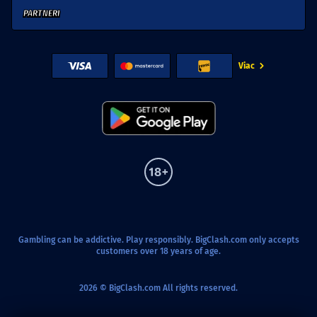
PARTNERI
Viac
Gambling can be addictive. Play responsibly. BigClash.com only accepts
customers over 18 years of age.
2026 © BigClash.com All rights reserved.