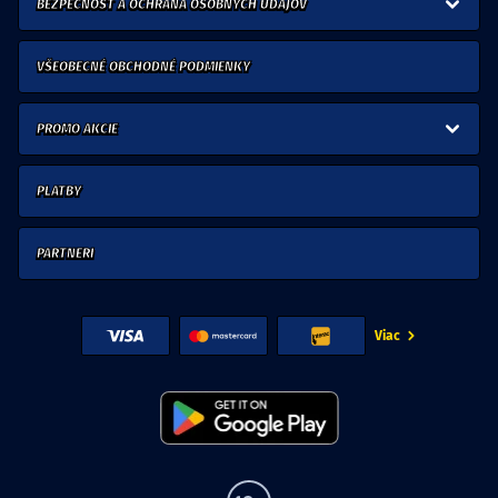
BEZPEČNOSŤ A OCHRANA OSOBNÝCH ÚDAJOV
VŠEOBECNÉ OBCHODNÉ PODMIENKY
PROMO AKCIE
PLATBY
PARTNERI
Viac