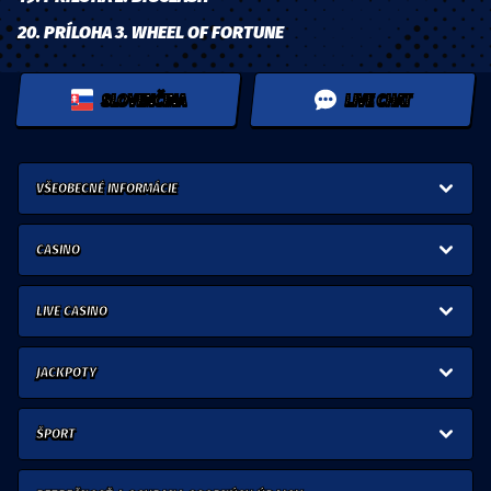
PRÍLOHA 3. WHEEL OF FORTUNE
SLOVENČINA
LIVE CHAT
VŠEOBECNÉ INFORMÁCIE
CASINO
LIVE CASINO
JACKPOTY
ŠPORT