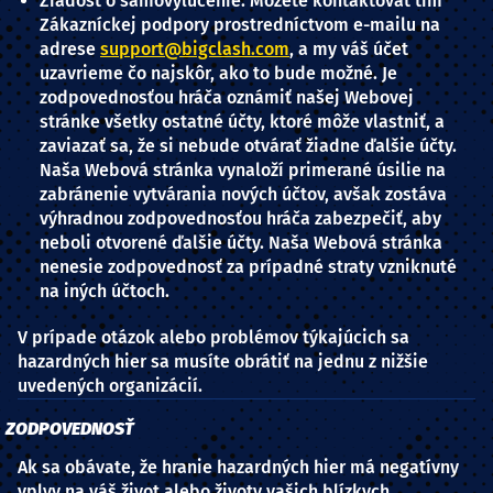
Žiadosť o samovylúčenie: Môžete kontaktovať tím
Zákazníckej podpory prostredníctvom e-mailu na
adrese
support@bigclash.com
, a my váš účet
uzavrieme čo najskôr, ako to bude možné. Je
zodpovednosťou hráča oznámiť našej Webovej
stránke všetky ostatné účty, ktoré môže vlastniť, a
zaviazať sa, že si nebude otvárať žiadne ďalšie účty.
Naša Webová stránka vynaloží primerané úsilie na
zabránenie vytvárania nových účtov, avšak zostáva
výhradnou zodpovednosťou hráča zabezpečiť, aby
neboli otvorené ďalšie účty. Naša Webová stránka
nenesie zodpovednosť za prípadné straty vzniknuté
na iných účtoch.
V prípade otázok alebo problémov týkajúcich sa
hazardných hier sa musíte obrátiť na jednu z nižšie
uvedených organizácií.
ZODPOVEDNOSŤ
Ak sa obávate, že hranie hazardných hier má negatívny
vplyv na váš život alebo životy vašich blízkych,