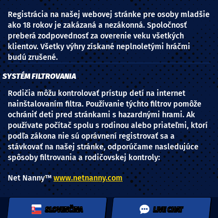
Registrácia na našej webovej stránke pre osoby mladšie
ako 18 rokov je zakázaná a nezákonná. Spoločnosť
preberá zodpovednosť za overenie veku všetkých
klientov. Všetky výhry získané neplnoletými hráčmi
budú zrušené.
SYSTÉM FILTROVANIA
Rodičia môžu kontrolovať prístup detí na internet
nainštalovaním filtra. Používanie týchto filtrov pomôže
ochrániť deti pred stránkami s hazardnými hrami. Ak
používate počítač spolu s rodinou alebo priateľmi, ktorí
podľa zákona nie sú oprávnení registrovať sa a
stávkovať na našej stránke, odporúčame nasledujúce
spôsoby filtrovania a rodičovskej kontroly:
Net Nanny™
www.netnanny.com
SLOVENČINA
LIVE CHAT