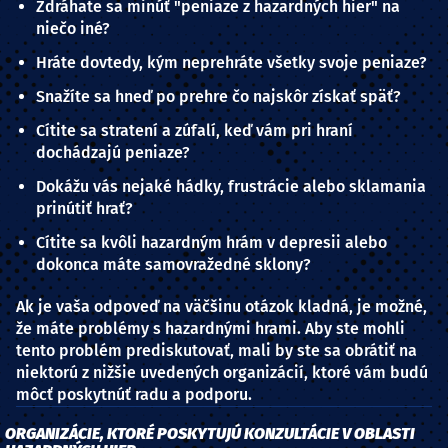
Zdráhate sa minúť "peniaze z hazardných hier" na
niečo iné?
Hráte dovtedy, kým neprehráte všetky svoje peniaze?
Snažíte sa hneď po prehre čo najskôr získať späť?
Cítite sa stratení a zúfalí, keď vám pri hraní
dochádzajú peniaze?
Dokážu vás nejaké hádky, frustrácie alebo sklamania
prinútiť hrať?
Cítite sa kvôli hazardným hrám v depresii alebo
dokonca máte samovražedné sklony?
Ak je vaša odpoveď na väčšinu otázok kladná, je možné,
že máte problémy s hazardnými hrami. Aby ste mohli
tento problém prediskutovať, mali by ste sa obrátiť na
niektorú z nižšie uvedených organizácií, ktoré vám budú
môcť poskytnúť radu a podporu.
ORGANIZÁCIE, KTORÉ POSKYTUJÚ KONZULTÁCIE V OBLASTI