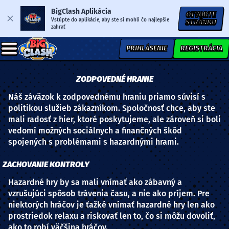
BigClash Aplikácia
OTVORTE
Vstúpte do aplikácie, aby ste si mohli čo najlepšie
STRÁNKU
zahrať
PRIHLÁSENIE
REGISTRÁCIA
ZODPOVEDNÉ HRANIE
Náš záväzok k zodpovednému hraniu priamo súvisí s
politikou služieb zákazníkom. Spoločnosť chce, aby ste
mali radosť z hier, ktoré poskytujeme, ale zároveň si boli
vedomí možných sociálnych a finančných škôd
spojených s problémami s hazardnými hrami.
ZACHOVANIE KONTROLY
Hazardné hry by sa mali vnímať ako zábavný a
vzrušujúci spôsob trávenia času, a nie ako príjem. Pre
niektorých hráčov je ťažké vnímať hazardné hry len ako
prostriedok relaxu a riskovať len to, čo si môžu dovoliť,
ako to robí väčšina hráčov.