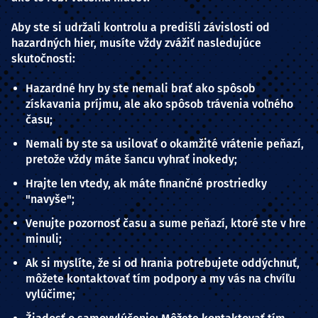
Aby ste si udržali kontrolu a predišli závislosti od
hazardných hier, musíte vždy zvážiť nasledujúce
skutočnosti:
Hazardné hry by ste nemali brať ako spôsob
získavania príjmu, ale ako spôsob trávenia voľného
času;
Nemali by ste sa usilovať o okamžité vrátenie peňazí,
pretože vždy máte šancu vyhrať inokedy;
Hrajte len vtedy, ak máte finančné prostriedky
"navyše";
Venujte pozornosť času a sume peňazí, ktoré ste v hre
minuli;
Ak si myslíte, že si od hrania potrebujete oddýchnuť,
môžete kontaktovať tím podpory a my vás na chvíľu
vylúčime;