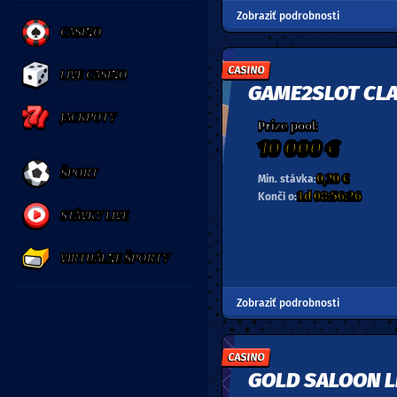
Zobraziť podrobnosti
CASINO
CASINO
LIVE CASINO
GAME2SLOT CL
JACKPOTY
Prize pool:
10 000 €
ŠPORT
0,20 €
Min. stávka:
1d 08:56:26
Končí o:
STÁVKY LIVE
VIRTUÁLNE ŠPORTY
Zobraziť podrobnosti
CASINO
GOLD SALOON L