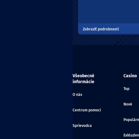
Zobraziť podrobnosti
Všeobecné
Casino
informácie
Top
O nás
Nové
Centrum pomoci
Populár
Sprievodca
Exkluzív