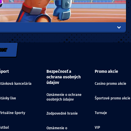
CHAT
Šport
Bezpečnosť a
Promo akcie
ochrana osobných
údajov
Stávková kancelária
Casino promo akcie
Oznámenie o ochrane
Stávky live
Športové promo akcie
osobných údajov
Virtuálne športy
Turnaje
Zodpovedné hranie
Futbal
VIP
Oznámenie o