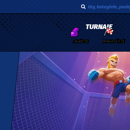
Hry, kategórie, posk
TURNAJE
AKTÍVNE
DOKONČENÉ