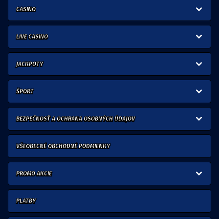
CASINO
LIVE CASINO
JACKPOTY
ŠPORT
BEZPEČNOSŤ A OCHRANA OSOBNÝCH ÚDAJOV
VŠEOBECNÉ OBCHODNÉ PODMIENKY
PROMO AKCIE
PLATBY