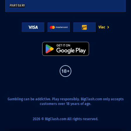
PARTNERI
Viac
Gambling can be addictive. Play responsibly. BigClash.com only accepts
customers over 18 years of age.
2026 © BigClash.com All rights reserved.