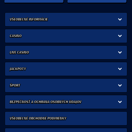
VŠEOBECNÉ INFORMÁCIE
CASINO
LIVE CASINO
JACKPOTY
ŠPORT
BEZPEČNOSŤ A OCHRANA OSOBNÝCH ÚDAJOV
VŠEOBECNÉ OBCHODNÉ PODMIENKY