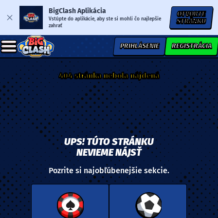
BigClash Aplikácia
OTVORTE
Vstúpte do aplikácie, aby ste si mohli čo najlepšie
STRÁNKU
zahrať
PRIHLÁSENIE
REGISTRÁCIA
404 stránka nebola nájdená
UPS! TÚTO STRÁNKU
NEVIEME NÁJSŤ
Pozrite si najobľúbenejšie sekcie.