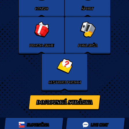
CASINO
ŠPORT
PROMO AKCIE
POKLADŇA
CENTRUM POMOCI
DOMOVSKÁ STRÁNKA
SLOVENČINA
LIVE CHAT