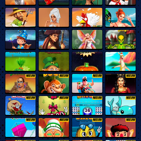
Hurricash
Dressing Room
Bingo Tornado
Beach Tennis
Magical Keno
Princess of the Ocean
Bingo Fada da Fortuna
Bingo Halloween
Bingo hortinha
Raspadinha Trevo da Sorte
Raspadinha Halloween
Bingo Billion Llama
NIEUW
NIEUW
NIEUW
NIEUW
Bingo Tesoro Maya
Banana Boom
Garoto de Ipanema Bingo
Diwali Lights
NIEUW
NIEUW
NIEUW
NIEUW
Jingle Bell Bingo
Cherry Christmas
Mega Bingo
Whales of Fortune
NIEUW
NIEUW
NIEUW
NIEUW
Pipa Crash
Grandma Fortune
Beto Bingo
Mine Medal