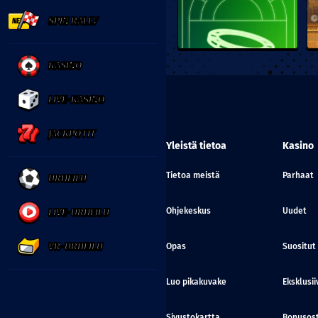
SPIN RALLY
NEW
KASINO
LIVE-KASINO
JACKPOTIT
Yleistä tietoa
Kasino
Tietoa meistä
Parhaat
URHEILU
Ohjekeskus
Uudet
LIVE-URHEILU
VR-URHEILU
Opas
Suositut
Luo pikakuvake
Eksklusii
Sivustokartta
Bonusos