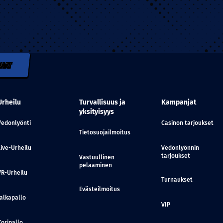
CHAT
Urheilu
Turvallisuus ja
Kampanjat
yksityisyys
Vedonlyönti
Casinon tarjoukset
Tietosuojailmoitus
Live-Urheilu
Vedonlyönnin
tarjoukset
Vastuullinen
pelaaminen
VR-Urheilu
Turnaukset
Evästeilmoitus
Jalkapallo
VIP
Koripallo