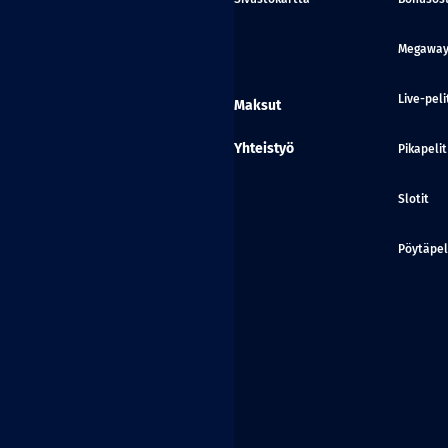
Megawa
Live-peli
Maksut
Yhteistyö
Pikapelit
Slotit
Pöytäpel