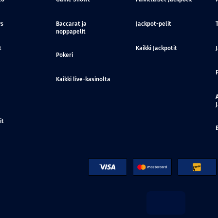
ys
Baccarat ja
Jackpot-pelit
noppapelit
t
Kaikki Jackpotit
Pokeri
Kaikki live-kasinolta
it