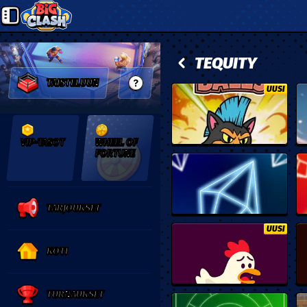
TEQUITY
TAISTELUUN
UUSI
Cats Balls
K-
VIP-TASOT
WHEEL OF
FORTUNE
Diamonds
Mi
TARJOUKSET
UUSI
Cross the Road
Ro
KOTI
TURNAUKSET
Baccarat
Ro