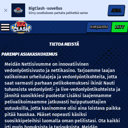
BigClash -sovellus
AVAA
Siirry sovellukseen parhaita pelihetkiä varten
KIRJAUDU
LIITY
TIETOA MEISTÄ
PAREMPI ASIAKASKOKEMUS
Meidän Nettisivumme on innovatiivinen
vedonlyöntisivusto ja nettikasino. Tarjoamme laajan
valikoiman urheilulajeja ja vedonlyöntikohteita, jotta
saat varmasti parhaan pelikokemuksesi ikinä! Nauti
tuhansista vedonlyönti- ja live-vedonlyöntikohteista ja
jännitä suosikkiesi puolesta! Lisäksi laajennamme
pelivalikoimaamme jatkuvasti huipputuottajien
uutuuksilla, jotta kasinomme olisi aina loistava paikka
pitää hauskaa. Pääset nopeasti käsiksi
suosikkipeleihisi luomalla oman pelilistasi. Ota kaikki
irti myös bonuksista ja tarjouksista. Meidän