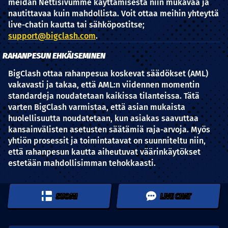
meidän Nettisivumme käyttämisestä niin mukavaa ja
nautittavaa kuin mahdollista. Voit ottaa meihin yhteyttä
live-chatin kautta tai sähköpostitse;
support@bigclash.com
.
RAHANPESUN EHKÄISEMINEN
BigClash ottaa rahanpesua koskevat säädökset (AML)
vakavasti ja takaa, että AML:n viidennen momentin
standardeja noudatetaan kaikissa tilanteissa. Tätä
varten BigClash varmistaa, että asian mukaista
huolellisuutta noudatetaan, kun asiakas saavuttaa
kansainvälisten asetusten säätämiä raja-arvoja. Myös
yhtiön prosessit ja toimintatavat on suunniteltu niin,
että rahanpesun kautta aiheutuvat väärinkäytökset
estetään mahdollisimman tehokkaasti.
SUOMI
LIVE CHAT