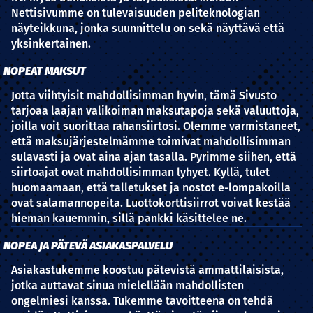
Nettisivumme on tulevaisuuden peliteknologian
näyteikkuna, jonka suunnittelu on sekä näyttävä että
yksinkertainen.
NOPEAT MAKSUT
Jotta viihtyisit mahdollisimman hyvin, tämä Sivusto
tarjoaa laajan valikoiman maksutapoja sekä valuuttoja,
joilla voit suorittaa rahansiirtosi. Olemme varmistaneet,
että maksujärjestelmämme toimivat mahdollisimman
sulavasti ja ovat aina ajan tasalla. Pyrimme siihen, että
siirtoajat ovat mahdollisimman lyhyet. Kyllä, tulet
huomaamaan, että talletukset ja nostot e-lompakoilla
ovat salamannopeita. Luottokorttisiirrot voivat kestää
hieman kauemmin, sillä pankki käsittelee ne.
NOPEA JA PÄTEVÄ ASIAKASPALVELU
Asiakastukemme koostuu pätevistä ammattilaisista,
jotka auttavat sinua mielellään mahdollisten
ongelmiesi kanssa. Tukemme tavoitteena on tehdä