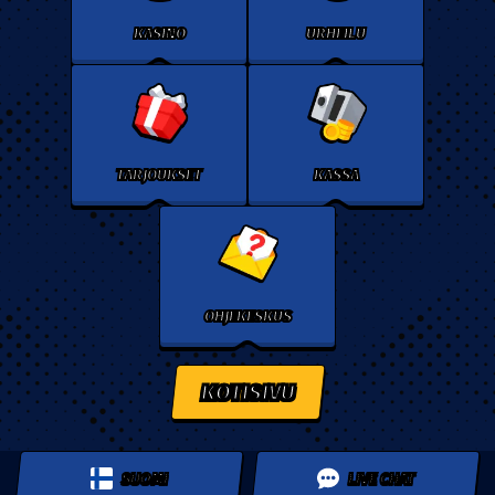
KASINO
URHEILU
TARJOUKSET
KASSA
OHJEKESKUS
KOTISIVU
SUOMI
LIVE CHAT