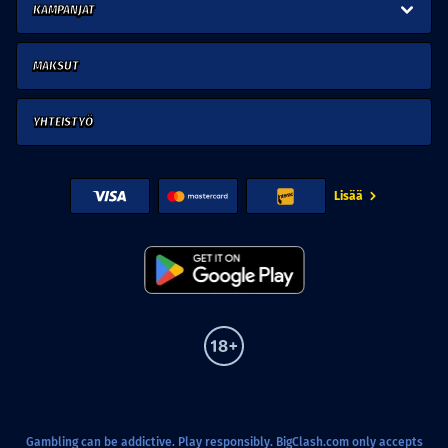
KAMPANJAT
MAKSUT
YHTEISTYÖ
Lisää
Gambling can be addictive. Play responsibly. BigClash.com only accepts