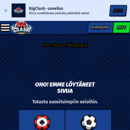
BigClash -sovellus
AVAA
Siirry sovellukseen parhaita pelihetkiä varten
KIRJAUDU
LIITY
404 sivua ei löytynyt
OHO! EMME LÖYTÄNEET
SIVUA
Tutustu suosituimpiin osioihin.