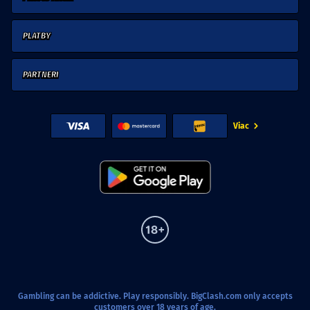
PLATBY
PARTNERI
Viac
Gambling can be addictive. Play responsibly. BigClash.com only accepts
customers over 18 years of age.