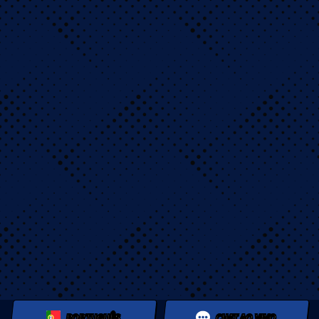
PORTUGUÊS
CHAT AO VIVO