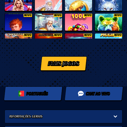
NOVO
NOVO
NOVO
NOVO
Beanstalk Magic Treasures
Power of Zeus
SugarVille 1000
Mega Bear Jackpot
NOVO
NOVO
NOVO
NOVO
Nutty Squirrel
777 Streak: Supercharged
Win Storm Delux
3 Hero Piggies
2612,86 €
NOVO
NOVO
NOVO
NOVO
Bash The Banana Stash:Hold & Win
Wild Hot 40 Blow Booster
Eagle Strike Extra
40 Art of Gold Dice - Golden Coins Link
MAIS JOGOS
2612,86 €
49 599,41 €
PORTUGUÊS
CHAT AO VIVO
INFORMAÇÕES GERAIS