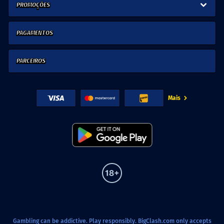
PROMOÇÕES
PAGAMENTOS
PARCEIROS
Mais
Gambling can be addictive. Play responsibly. BigClash.com only accepts