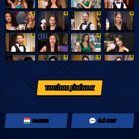
ÚJ
ÚJ
ÚJ
ÚJ
Blackjack Prestige
Le Rouge Blackjack 1
Royal Blackjack 5
Le Rouge Blackjack 3
ÚJ
ÚJ
Royal Blackjack 8
Blackjack 7
Monaco Blackjack 4
Bar Blackjack 3
ÚJ
ÚJ
ÚJ
Venice BJ 4
Speed Blackjack
Oasis Blackjack
Take Deal Or Risk Blackjack
ÚJ
ÚJ
ÚJ
ÚJ
Vip Blackjack
Oasis Blackjack 2
Oasis VIP Blackjack
Bar BJ 5
TOVÁBBI JÁTÉKOK
MAGYAR
ÉLŐ CHAT