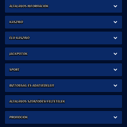
ÁLTALÁNOS INFORMÁCIÓK
KASZINÓ
ÉLŐ KASZINÓ
JACKPOTOK
SPORT
BIZTONSÁG ÉS ADATVÉDELEM
ÁLTALÁNOS SZERZŐDÉSI FELTÉTELEK
PROMÓCIÓK