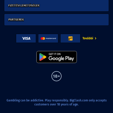
FIZETÉSI LEHETŐSÉGEK
PARTNEREK
További
Gambling can be addictive. Play responsibly. BigClash.com only accepts
customers over 18 years of age.