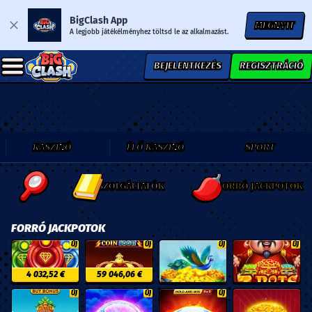
BigClash App
MEGNYIT
A legjobb játékélményhez töltsd le az alkalmazást.
BEJELENTKEZÉS
REGISZTRÁCIÓ
KASZINÓ
ÉLŐ KASZINÓ
SPORT
SZOLGÁLTATÓK
FORRÓ JACKPOTOK
FORRÓ JACKPOTOK
ÚJ
ÚJ
ÚJ
ÚJ
3 Rail Express Hold & Win
40 Extra Crown Coin Boost
3 Coin Golden Peacock
3 Pots of Cai Shen
4 032,52 €
59 046,06 €
ÚJ
ÚJ
ÚJ
Cocktail Rush Buy Bonus
Voltage Blitz Vortex
Hotfire Diamonds
Hot Deco Super Pot