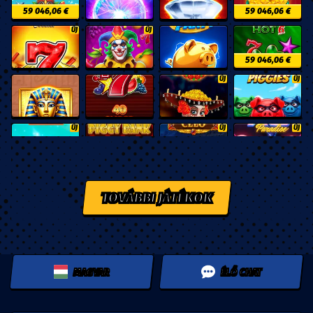
59 046,06 €
59 046,06 €
ÚJ
ÚJ
Wild Hot 40 Blow Booster
Fortune Wild
Piggy Party
Burning Hot 6 Reels
59 046,06 €
ÚJ
ÚJ
Cleopatra Wilds Hold and Win
40 Super Hot
Mariachi Afortunado
3 Hero Piggies
ÚJ
ÚJ
ÚJ
Juicy Jewels (Hold and Ladder Riches)
Break the Piggy Bank
Book of the Cleo
XO Paradise
4 032,52 €
ÚJ
ÚJ
Triple Trick Clover Hold and Win
Coin Bang Bang: Hold & Win
Joker Jane
5 Dazzling Hot
TOVÁBBI JÁTÉKOK
4 032,52 €
MAGYAR
ÉLŐ CHAT