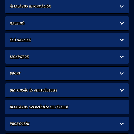
ÁLTALÁNOS INFORMÁCIÓK
KASZINÓ
ÉLŐ KASZINÓ
JACKPOTOK
SPORT
BIZTONSÁG ÉS ADATVÉDELEM
ÁLTALÁNOS SZERZŐDÉSI FELTÉTELEK
PROMÓCIÓK