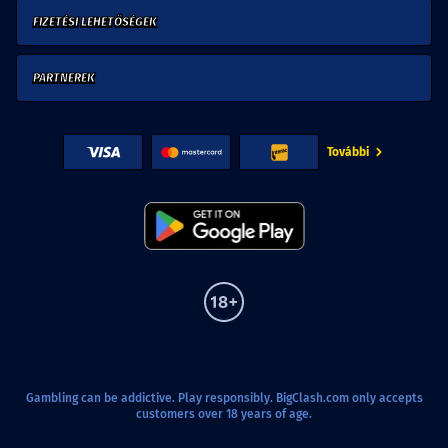
FIZETÉSI LEHETŐSÉGEK
PARTNEREK
További
Gambling can be addictive. Play responsibly. BigClash.com only accepts
customers over 18 years of age.