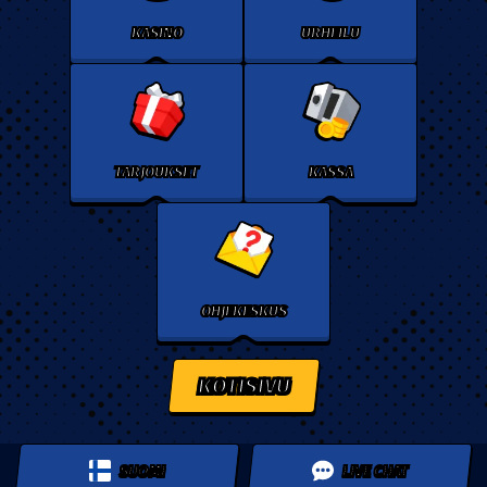
KASINO
URHEILU
TARJOUKSET
KASSA
OHJEKESKUS
KOTISIVU
SUOMI
LIVE CHAT