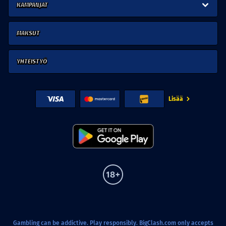
KAMPANJAT
MAKSUT
YHTEISTYÖ
Lisää
Gambling can be addictive. Play responsibly. BigClash.com only accepts