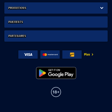
PROMOTIONS
PAIEMENTS
PARTENAIRES
Plus