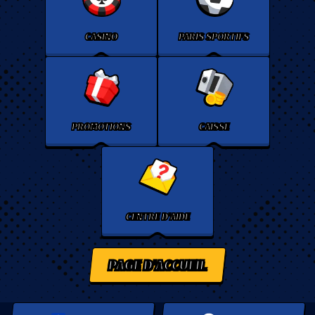
CASINO
PARIS SPORTIFS
PROMOTIONS
CAISSE
CENTRE D'AIDE
PAGE D'ACCUEIL