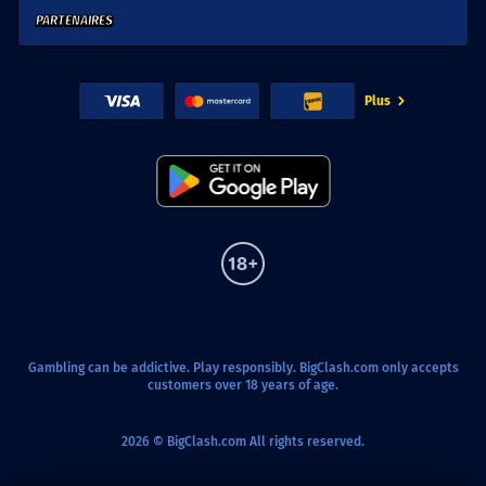
PARTENAIRES
Plus
Gambling can be addictive. Play responsibly. BigClash.com only accepts
customers over 18 years of age.
2026 © BigClash.com All rights reserved.