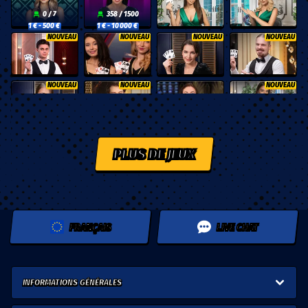
0 / 7
358 / 1500
1 €
 - 500 € 
1 €
 - 10 000 € 
NOUVEAU
NOUVEAU
NOUVEAU
NOUVEAU
Luxe Blackjack 1
Blackjack Prestige
Le Rouge Blackjack 1
Royal Blackjack 5
NOUVEAU
NOUVEAU
NOUVEAU
Le Rouge Blackjack 3
Royal Blackjack 8
Blackjack 7
Monaco Blackjack 4
Bar Blackjack 3
Venice BJ 4
Blackjack 87 - Emerald
VIP Blackjack 10
PLUS DE JEUX
7 / 7
3 / 7
5 €
 - 1 000 € 
50 €
 - 5 000 € 
FRANÇAIS
LIVE CHAT
INFORMATIONS GÉNÉRALES