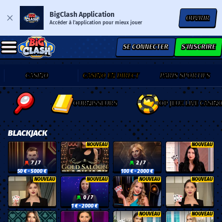
BigClash Application
OUVRIR
Accéder à l'application pour mieux jouer
SE CONNECTER
S'INSCRIRE
CASINO
CASINO EN DIRECT
PARIS SPORTIFS
FOURNISSEURS
TOP JEUX LIVE CASIN
BLACKJACK
NOUVEAU
NOUVEAU
Blackjack 77 - Ruby
Gold Saloon Blackjack
Deutsches Blackjack
Luxe Blackjack 2
7 / 7
2 / 7
50 €
 - 5 000 € 
100 €
 - 2 000 € 
NOUVEAU
NOUVEAU
NOUVEAU
NOUVEAU
VIP Blackjack 1
Mega Fire Blaze Blackjack
Gravity Blackjack
VIP Blackjack 5
0 / 7
1 €
 - 2 000 € 
NOUVEAU
NOUVEAU
All Bets Blackjack
ONE Blackjack 1
Monaco Blackjack 1
Monaco Blackjack 3