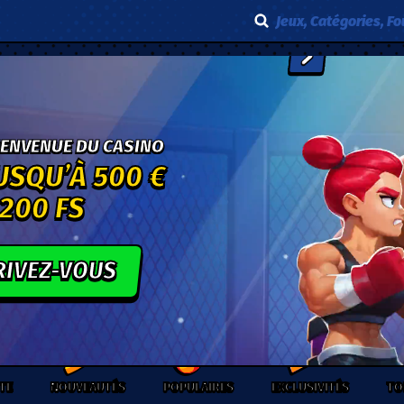
Jeux, Catégories, F
IENVENUE DU CASINO
USQU’À
500 €
IF DE PREMIER DÉPÔT
USQU’À
 200 FS
100 €
RIVEZ-VOUS
RIVEZ-VOUS
TE
NOUVEAUTÉS
POPULAIRES
EXCLUSIVITÉS
TO