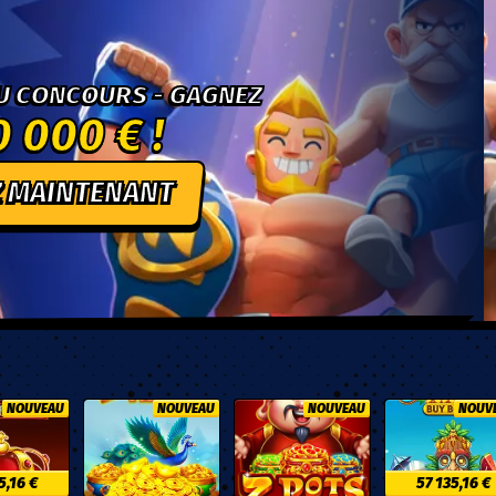
AU CONCOURS - GAGNEZ
 000 € !
Z MAINTENANT
NOUVEAU
NOUVEAU
NOUVEAU
NOUV
40 Extra Crown Coin Boost
3 Coin Golden Peacock
3 Pots of Cai Shen
5,16 €
57 135,16 €