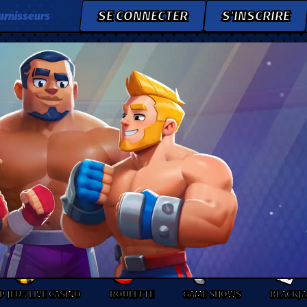
SE CONNECTER
S'INSCRIRE
ournisseurs
P JEUX LIVE CASINO
ROULETTE
GAME SHOWS
BLACKJ