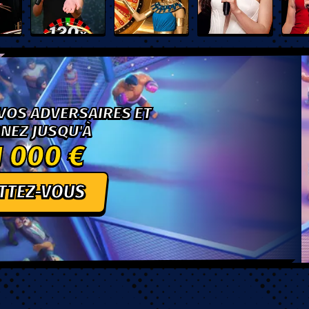
VOS ADVERSAIRES ET
NEZ JUSQU'À
1 000 €
TTEZ-VOUS