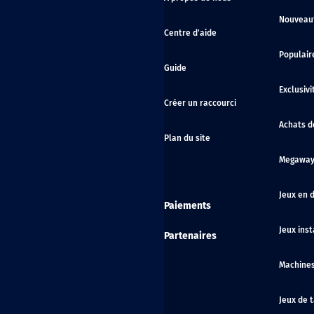
Nouveau
Centre d'aide
Populair
Guide
Exclusivi
Créer un raccourci
Achats d
Plan du site
Megawa
Jeux en d
Paiements
Jeux ins
Partenaires
Machines
Jeux de 