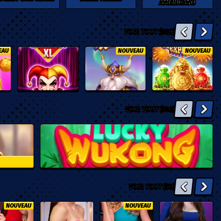
AMERICANO
VOIR TOUT (689)
EAU
NOUVEAU
NOUVEAU
Fortune Coins Unlimited Fortune
Joker Streak XL: Hold and Win
Gemhalla Xtreme
Riches Express
VOIR TOUT (542)
Voltage Blitz Lucky Wukong
VOIR TOUT (50)
NOUVEAU
NOUVEAU
 Roulette
Candy Wheel
Gravity Blackjack
Extra Crown Deluxe Live