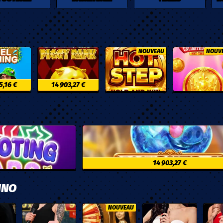
NOUVEAU
NOUV
100 Golden Coins: Reel Fishing
Break the Piggy Bank
Hot Step
5,16 €
14 903,27 €
Piggy Bankroll: Vault Smash
14 903,27 €
INO
NOUVEAU
Vegas Roulette 500x
Dynamic Roulette 120x
Land of Ra
Joker's Show
Gravity