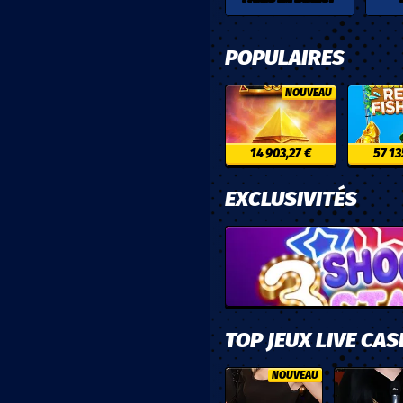
POPULAIRES
NOUVEAU
Super Pyramid of Gold: Hold & Win
14 903,27 €
57 13
EXCLUSIVITÉS
3 Shooting Stars
TOP JEUX LIVE CAS
NOUVEAU
Gold Saloon Roulette