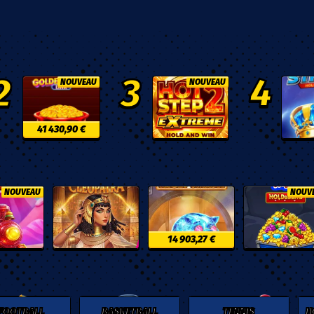
2
3
4
NOUVEAU
NOUVEAU
40 Power Hot Triple Boost Golden Coins Link
Hot Step 2 Extreme
Royal St
41 430,90 €
NOUVEAU
NOUV
Candy Pop Express - Hold & Hit 3x3
The Age of Cleopatra
Piggy Bankroll: Vault Smash
14 903,27 €
FOOTBALL
BASKETBALL
TENNIS
H