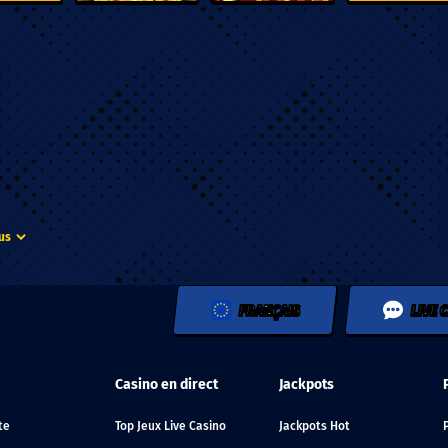
lus
FRANÇAIS
LIVE 
Casino en direct
Jackpots
te
Top Jeux Live Casino
Jackpots Hot