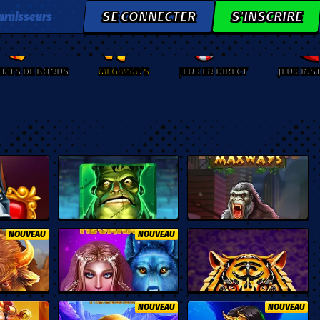
SE CONNECTER
S'INSCRIRE
ournisseurs
HATS DE BONUS
MEGAWAYS
JEUX EN DIRECT
JEUX INS
WOOF
Alive! Megaways
Legacy of Kong Maxways
NOUVEAU
NOUVEAU
andWays
Lady Wolf Moon Megaways
8 Tigers Gold Megaways
NOUVEAU
NOUVEAU
Maxways
Apex Strike Megaways
Gods Of Asgard Megaways