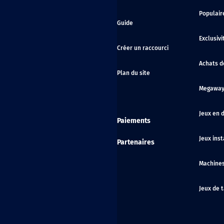
Populair
Guide
Exclusivi
Créer un raccourci
Achats d
Plan du site
Megawa
Jeux en d
Paiements
Jeux ins
Partenaires
Machines
Jeux de 