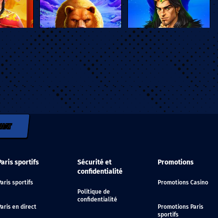
NOUVEAU
Legend of Cleopatra Megaways
Pyramid Riddles Cleopatra Jumboways
Atlantis Megaways
CHAT
Paris sportifs
Sécurité et
Promotions
confidentialité
Paris sportifs
Promotions Casino
Politique de
confidentialité
Paris en direct
Promotions Paris
sportifs