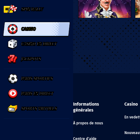
SPIN RALLY
NEW
CASINO
Big Buffalo Megaways
Ju
CASINO EN DIRECT
JACKPOTS
PARIS SPORTIFS
PARIS EN DIRECT
Informations
Casino
SPORTS VIRTUELS
générales
En vedet
À propos de nous
Nouveau
Centre d'aide