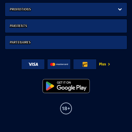
PROMOTIONS
PAIEMENTS
PARTENAIRES
Plus