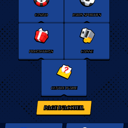
CASINO
PARIS SPORTIFS
PROMOTIONS
CAISSE
CENTRE D'AIDE
PAGE D'ACCUEIL