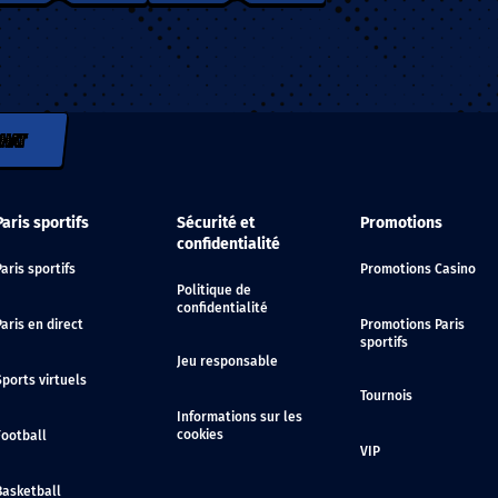
CHAT
Paris sportifs
Sécurité et
Promotions
confidentialité
Paris sportifs
Promotions Casino
Politique de
confidentialité
Paris en direct
Promotions Paris
sportifs
Jeu responsable
Sports virtuels
Tournois
Informations sur les
cookies
Football
VIP
Basketball