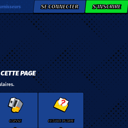
SE CONNECTER
S'INSCRIRE
ournisseurs
 CETTE PAGE
laires.
CAISSE
CENTRE D'AIDE