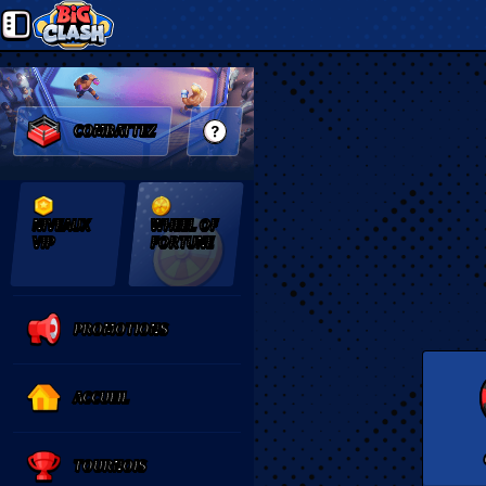
COMBATTEZ
NIVEAUX
WHEEL OF
VIP
FORTUNE
PROMOTIONS
ACCUEIL
TOURNOIS