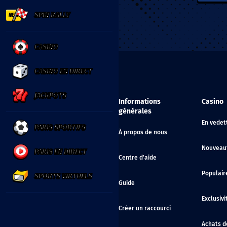
SPIN RALLY
NEW
CASINO
CASINO EN DIRECT
JACKPOTS
Informations
Casino
générales
En vedet
PARIS SPORTIFS
À propos de nous
Nouveau
PARIS EN DIRECT
Centre d'aide
Populair
SPORTS VIRTUELS
Guide
Exclusivi
Créer un raccourci
Achats d