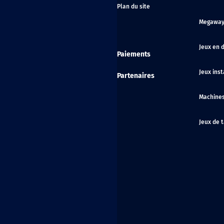
Plan du site
Megawa
Jeux en d
Paiements
Jeux ins
Partenaires
Machines
Jeux de 