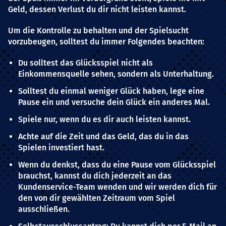
Geld, dessen Verlust du dir nicht leisten kannst.
Um die Kontrolle zu behalten und der Spielsucht
vorzubeugen, solltest du immer Folgendes beachten:
Du solltest das Glücksspiel nicht als
Einkommensquelle sehen, sondern als Unterhaltung.
Solltest du einmal weniger Glück haben, lege eine
Pause ein und versuche dein Glück ein anderes Mal.
Spiele nur, wenn du es dir auch leisten kannst.
Achte auf die Zeit und das Geld, das du in das
Spielen investiert hast.
Wenn du denkst, dass du eine Pause vom Glücksspiel
brauchst, kannst du dich jederzeit an das
Kundenservice-Team wenden und wir werden dich für
den von dir gewählten Zeitraum vom Spiel
ausschließen.