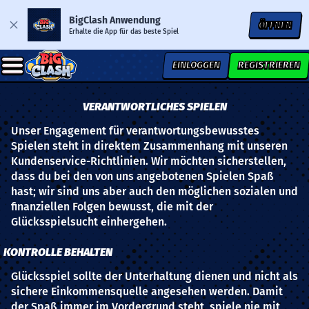
BigClash Anwendung
ÖFFNEN
Erhalte die App für das beste Spiel
EINLOGGEN
REGISTRIEREN
VERANTWORTLICHES SPIELEN
Unser Engagement für verantwortungsbewusstes
Spielen steht in direktem Zusammenhang mit unseren
Kundenservice-Richtlinien. Wir möchten sicherstellen,
dass du bei den von uns angebotenen Spielen Spaß
hast; wir sind uns aber auch den möglichen sozialen und
finanziellen Folgen bewusst, die mit der
Glücksspielsucht einhergehen.
KONTROLLE BEHALTEN
Glücksspiel sollte der Unterhaltung dienen und nicht als
sichere Einkommensquelle angesehen werden. Damit
der Spaß immer im Vordergrund steht, spiele nie mit