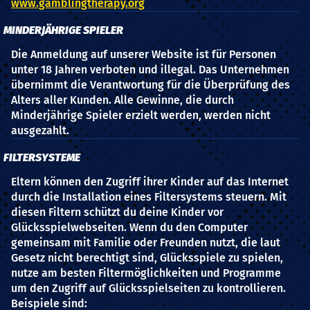
www.gamblingtherapy.org
MINDERJÄHRIGE SPIELER
Die Anmeldung auf unserer Website ist für Personen
unter 18 Jahren verboten und illegal. Das Unternehmen
übernimmt die Verantwortung für die Überprüfung des
Alters aller Kunden. Alle Gewinne, die durch
Minderjährige Spieler erzielt werden, werden nicht
ausgezahlt.
FILTERSYSTEME
Eltern können den Zugriff ihrer Kinder auf das Internet
durch die Installation eines Filtersystems steuern. Mit
diesen Filtern schützt du deine Kinder vor
Glücksspielwebseiten. Wenn du den Computer
gemeinsam mit Familie oder Freunden nutzt, die laut
Gesetz nicht berechtigt sind, Glücksspiele zu spielen,
nutze am besten Filtermöglichkeiten und Programme
um den Zugriff auf Glücksspielseiten zu kontrollieren.
Beispiele sind: