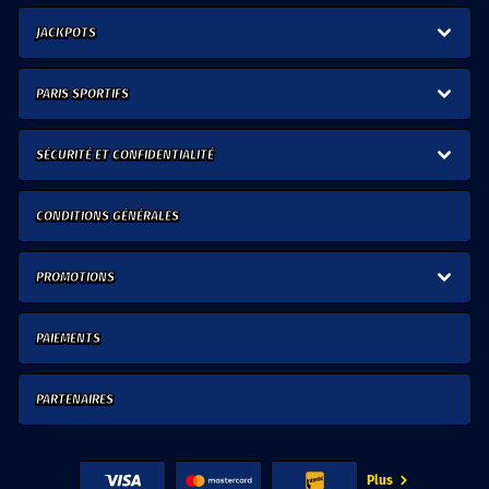
JACKPOTS
PARIS SPORTIFS
SÉCURITÉ ET CONFIDENTIALITÉ
CONDITIONS GÉNÉRALES
PROMOTIONS
PAIEMENTS
PARTENAIRES
Plus