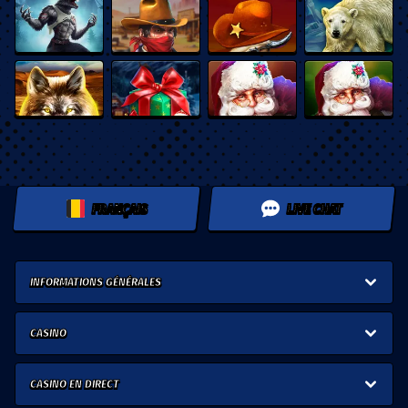
Werewolf - The Hunt
Western Tales - Bounty Pursuit
Wild Ranch
Wolf Fang - Snowfall
Wolf Fang – Golden Sands
Xmas - Chase'N'Win
Xmas Collection 10 Lines
Xmas Collection 40 Lines
FRANÇAIS
LIVE CHAT
INFORMATIONS GÉNÉRALES
CASINO
CASINO EN DIRECT