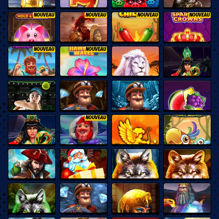
NOUVEAU
NOUVEAU
NOUVEAU
NOUVEAU
Piggy Cashout - Hold & Hit 3x3
1 Reel - Gladiator’s Rising
Wild Mexican Chillies
3 Sparking Crowns
NOUVEAU
NOUVEAU
Trout's Treasure - Miami Beach
777 Hawaiian Waves
Majestic King - Hold & Hit
The Ankh Protector - Egyptian Darkness
Tennis Champions
Super Miner - Golden Treasure
Super Miner - Diamond Frenzy
Super Wild Fruits
NOUVEAU
The Ankh Protector
Trout's Treasure - Frosty Fins
Valentine Collection 20 Lines
Wacky Monkey
Wild Sailors - Tides of Adventure
Wild Santa
Wolf Fang
Wolf Fang - Apocalypse
Wolf Fang - Spear Of Fire
Super Miner - Silver Fortunes
Times Of Egypt
Titan's Rising - 15 Lines