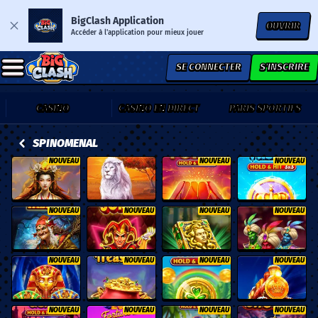
BigClash Application
OUVRIR
Accéder à l'application pour mieux jouer
SE CONNECTER
S'INSCRIRE
CASINO
CASINO EN DIRECT
PARIS SPORTIFS
SPINOMENAL
NOUVEAU
NOUVEAU
NOUVEAU
Story Of Amaterasu
Majestic King
Volcano Power - Hold & Hit 3x3
Coin Freeze - Hold & Hit 3x3
NOUVEAU
NOUVEAU
NOUVEAU
NOUVEAU
Baba Yaga Tales 2
Majestic Joker
Book Of Medusa
3 Magical Genies
NOUVEAU
NOUVEAU
NOUVEAU
NOUVEAU
3 Fortune Mummies
3 Irish Treasures
Celtic Coins - Hold & Hit 3x3
The North Star Express - Hold & Hit 3x3
NOUVEAU
NOUVEAU
NOUVEAU
NOUVEAU
Magical Genie Hold Hit 3x3
New Year's Eve Fortune 2
Gorilla Blast - Hold & Hit 3x3
Queen Of The Shogun