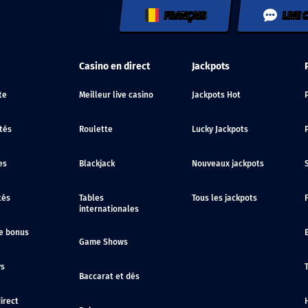
FRANÇAIS
LIVE 
Casino en direct
Jackpots
te
Meilleur live casino
Jackpots Hot
tés
Roulette
Lucky Jackpots
es
Blackjack
Nouveaux jackpots
tés
Tables
Tous les jackpots
internationales
e bonus
Game Shows
ys
Baccarat et dés
irect