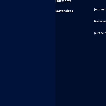
Paiements
Jeux ins
Partenaires
Machines
Jeux de 