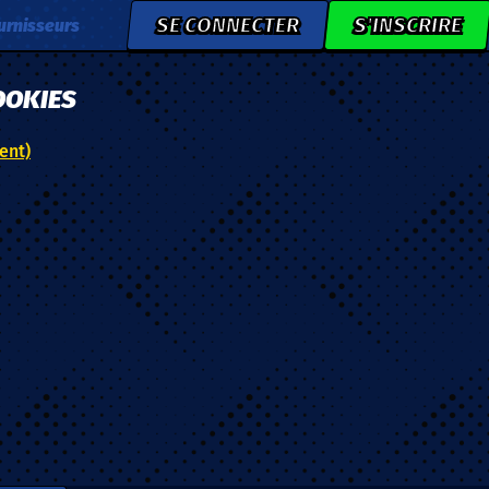
SE CONNECTER
S'INSCRIRE
ournisseurs
OOKIES
ent)