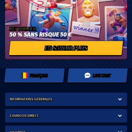
BET BUILDER
50 % SANS RISQUE 50 €
EN SAVOIR PLUS
FRANÇAIS
LIVE CHAT
INFORMATIONS GÉNÉRALES
CASINO EN DIRECT