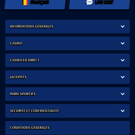
FRANÇAIS
LIVE CHAT
INFORMATIONS GÉNÉRALES
CASINO
CASINO EN DIRECT
JACKPOTS
PARIS SPORTIFS
SÉCURITÉ ET CONFIDENTIALITÉ
CONDITIONS GÉNÉRALES