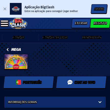
Aplicação BigClash
ABRIR
Entre na aplicação para conseguir jogar melhor
ENTRAR
REGISTO
CASINO
CASINO AO VIVO
DESPORTOS
MEGA
Wheel of Fortune
PORTUGUÊS
CHAT AO VIVO
INFORMAÇÕES GERAIS