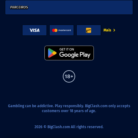
PARCEIROS
Mais
Gambling can be addictive. Play responsibly. BigClash.com only accepts
customers over 18 years of age.
2026 © BigClash.com All rights reserved.