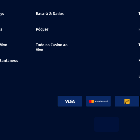
uys
Bacará & Dados
ys
Póquer
 Vivo
Tudo no Casino ao
Vivo
stantâneos