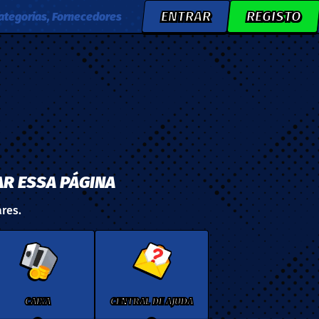
ENTRAR
REGISTO
Categorias, Fornecedores
R ESSA PÁGINA
res.
CAIXA
CENTRAL DE AJUDA