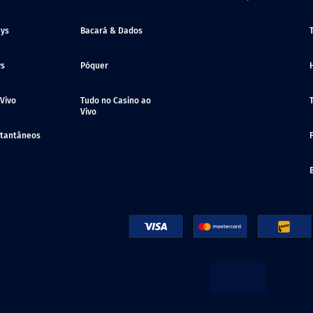
uys
Bacará & Dados
ys
Póquer
 Vivo
Tudo no Casino ao
Vivo
stantâneos