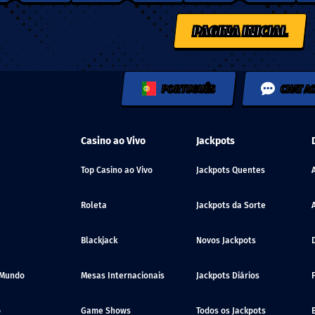
PAGINA INICIAL
PORTUGUÊS
CHAT A
Casino ao Vivo
Jackpots
Top Casino ao Vivo
Jackpots Quentes
Roleta
Jackpots da Sorte
Blackjack
Novos Jackpots
 Mundo
Mesas Internacionais
Jackpots Diários
o
Game Shows
Todos os Jackpots