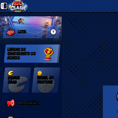
LUTA
LENDAS DO
CAMPEONATO DO
MUNDO
BONUS
WHEEL OF
CRAB
FORTUNE
PROMOÇÕES