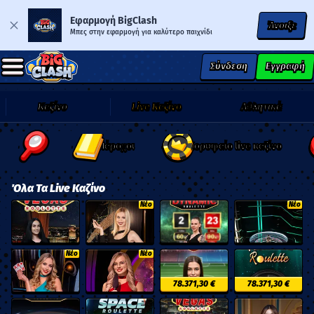
Εφαρμογή BigClash
Άνοιξε
Μπες στην εφαρμογή για καλύτερο παιχνίδι
Σύνδεση
Εγγραφή
Καζίνο
Live Καζίνο
Αθλητικά
Πάροχοι
Κορυφαίο live καζίνο
Όλα Τα Live Καζίνο
Nέο
Nέο
Vegas Roulette 500x
Gold Saloon Roulette
Dynamic Roulette 120x
Rush Atom Roulette
Nέο
Nέο
Gravity Blackjack
Gravity Roulette
Football Thrill
Virtual Roulette
78.371,30 €
78.371,30 €
European Roulette
Virtual Space Roulette
Virtual Vegas Roulette
Live Altin Roulette