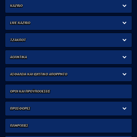
ΚΑΖΊΝΟ
LIVE ΚΑΖΊΝΟ
ΤΖΆΚΠΟΤ
ΑΘΛΗΤΙΚΆ
ΑΣΦΆΛΕΙΑ ΚΑΙ ΙΔΙΩΤΙΚΌ ΑΠΌΡΡΗΤΟ
ΌΡΟΙ ΚΑΙ ΠΡΟΫΠΟΘΈΣΕΙΣ
ΠΡΟΣΦΟΡΈΣ
ΠΛΗΡΩΜΈΣ