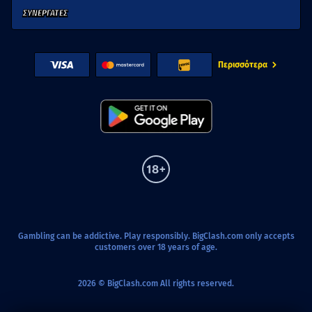
ΣΥΝΕΡΓΆΤΕΣ
Περισσότερα
Gambling can be addictive. Play responsibly. BigClash.com only accepts
customers over 18 years of age.
2026 © BigClash.com All rights reserved.