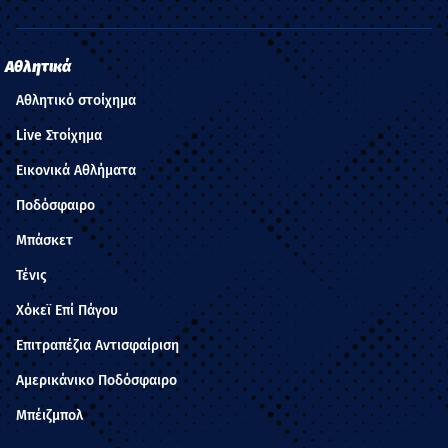
Αθλητικά
Αθλητικό στοίχημα
Live Στοίχημα
Εικονικά Αθλήματα
Ποδόσφαιρο
Μπάσκετ
Τένις
Χόκεϊ Επί Πάγου
Επιτραπέζια Αντισφαίριση
Αμερικάνικο Ποδόσφαιρο
Μπέιζμπολ