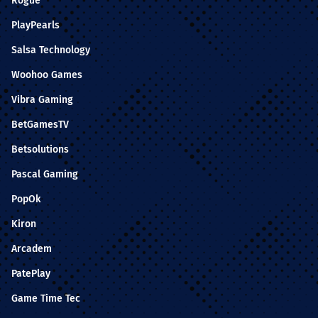
Rogue
PlayPearls
Salsa Technology
Woohoo Games
Vibra Gaming
BetGamesTV
Betsolutions
Pascal Gaming
PopOk
Kiron
Arcadem
PatePlay
Game Time Tec