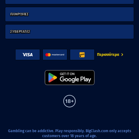
ΠΛΗΡΩΜΈΣ
ΣΥΝΕΡΓΆΤΕΣ
Περισσότερα
Gambling can be addictive. Play responsibly. BigClash.com only accepts
customers over 18 years of age.