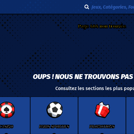
Jeux, Catégories, F
Page 404 non trouvée
OUPS ! NOUS NE TROUVONS PAS
Consultez les sections les plus popu
CASINO
PARIS SPORTIFS
PROMOTIONS