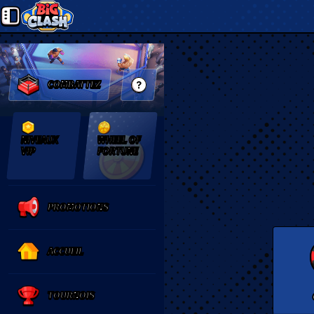
COMBATTEZ
NIVEAUX
WHEEL OF
VIP
FORTUNE
PROMOTIONS
ACCUEIL
TOURNOIS