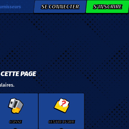
SE CONNECTER
S'INSCRIRE
ournisseurs
 CETTE PAGE
laires.
CAISSE
CENTRE D'AIDE