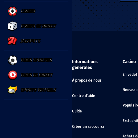
CASINO
CASINO EN DIRECT
JACKPOTS
PARIS SPORTIFS
Informations
Casino
générales
PARIS EN DIRECT
En vedet
À propos de nous
SPORTS VIRTUELS
Nouveau
Centre d'aide
Populair
Guide
Exclusivi
Créer un raccourci
Achats d