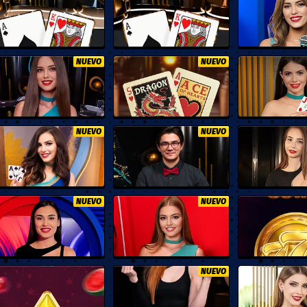
NUEVO
NUEVO
p Blackjack
Virtual Dragon Tiger
Oasis Blackjack 2
NUEVO
NUEVO
ke Deal Or Risk Blackjack
VIP Baccarat
Roulette Lite
NUEVO
NUEVO
e Kickoff
Top Card
Juicy Coins: Hold 
NUEVO
llar Fruits 40
Grand Bonus Blackjack
Oasis VIP Blackjac