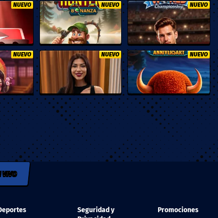
NUEVO
NUEVO
NUEVO
Bass Hunter Bonanza
Soccer World Championship
NUEVO
NUEVO
NUEVO
Prime Blackjack 4
Buffalo 250 Anniversary
 VIVO
Deportes
Seguridad y
Promociones