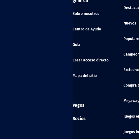
general
Destaca
Sobre nosotros
Nuevos
Centro de Ayuda
Popular
Guía
Campeon
Crear acceso directo
Exclusiv
Mapa del sitio
Compra 
Megawa
Pagos
Juegos e
Socios
Juegos i