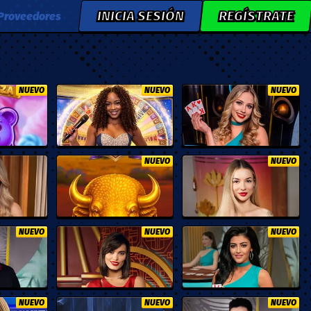
INICIA SESIÓN
REGÍSTRATE
 Proveedores
NUEVO
NUEVO
NUEVO
nanza
Gravity Wheel
Gravity Blackjack
NUEVO
NUEVO
Buffalo Bonanza Hold and Win
Sic Bo
NUEVO
NUEVO
NUEVO
Gravity Sic Bo
Speed Blackjack
NUEVO
NUEVO
NUEVO
Blackjack 360 Midnight
Live French Roulette