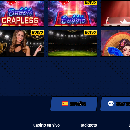
NUEVO
bble Crapless Craps
Bubble Craps
Squeeze Baccarat
NUEVO
NUEVO
otball Cup Roulette
Football Cup Blackjack 360
Blossom Temple
ESPAÑOL
CHAT EN
Casino en vivo
Jackpots