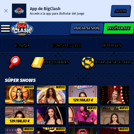
App de BigClash
ABRIR
Accede a la app para disfrutar del juego
INICIA SESIÓN
REGÍSTRATE
CASINO
CASINO EN VIVO
DEPORTES
PROVEEDORES
JUEGOS DESTACADOS
SÚPER SHOWS
NUEVO
NUEVO
Land of Ra
Gravity Wheel
Candy Wheel
Cabaret Roulette
129.188,83 €
NUEVO
NUEVO
Vegas Gobbler LIVE
Joker's Show
XBall
Robin The Fair
129.188,83 €
NUEVO
NUEVO
NUEVO
Dynamite Roulette
Wonder Wheel
Top Card
Roulette Rouge